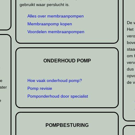
gebruikt waar perslucht is.
Alles over membraanpompen
De 
Membraanpomp kopen
Het 
Voordelen membraanpompen
vero
bov
staa
om 
ONDERHOUD POMP
verv
e
dus 
opvo
ee
Hoe vaak onderhoud pomp?
de v
ater
Pomp revisie
Pomponderhoud door specialist
e
POMPBESTURING