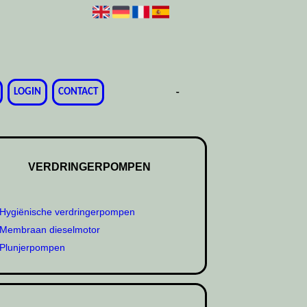
-
-
-
-
-
-
-
LOGIN
CONTACT
VERDRINGERPOMPEN
Hygiënische verdringerpompen
Membraan dieselmotor
Plunjerpompen